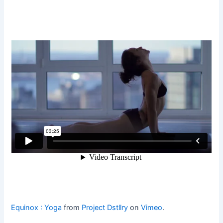
Equinox : Yoga
from
Project Dstllry
on
Vimeo
.