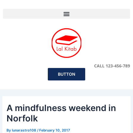
Skip
Post
to
navigation
content
CALL 123-456-789
BUTTON
A mindfulness weekend in
Norfolk
By
lunarastro108
/
February 10, 2017